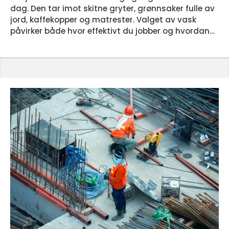
dag. Den tar imot skitne gryter, grønnsaker fulle av
jord, kaffekopper og matrester. Valget av vask
påvirker både hvor effektivt du jobber og hvordan
kjøkkenet oppleves. Riktig størrelse, materiale og
montering kan gjøre forskjellen mellom et rotete og
et ryddig kjøkken. Mange undervurderer hvor mye
en gjennomtenkt vask betyr for både funksjon og
uttrykk. Velge riktig størrelse, form og montering N...