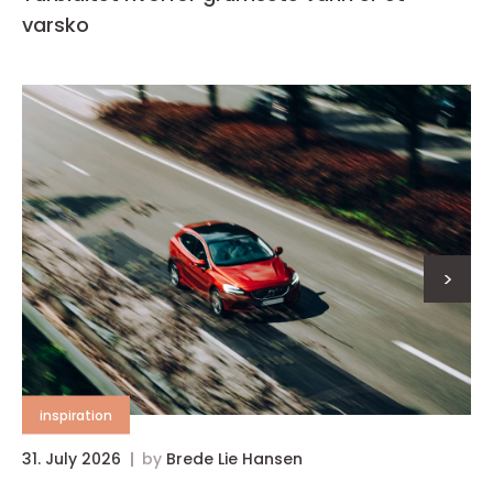
varsko
>
inspiration
31. July 2026
by
Brede Lie Hansen
3