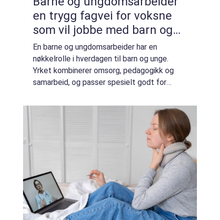
Barne og ungdomsarbeider
en trygg fagvei for voksne
som vil jobbe med barn og
unge
En barne og ungdomsarbeider har en
nøkkelrolle i hverdagen til barn og unge.
Yrket kombinerer omsorg, pedagogikk og
samarbeid, og passer spesielt godt for
voksne som allerede har erfaring fra
barnehage, skole eller fritidstilbud med eller
uten formel...