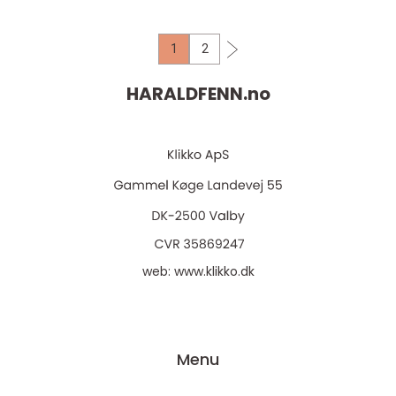
1
2
HARALDFENN.
no
web:
www.klikko.dk
Menu