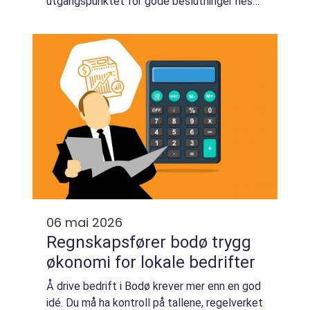
utgangspunktet for gode beslutninger neste
år. Mange oppfatter prosessen som tung og
teknisk, men med riktig struktur blir ...
06 mai 2026
Regnskapsfører bodø trygg
økonomi for lokale bedrifter
Å drive bedrift i Bodø krever mer enn en god
idé. Du må ha kontroll på tallene, regelverket