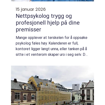
15 januar 2026
Nettpsykolog trygg og
profesjonell hjelp på dine
premisser
Mange opplever at terskelen for å oppsøke
psykolog føles høy. Kalenderen er full,
kontoret ligger langt unna, eller tanken på å
sitte i et venterom skaper uro i seg selv. Da
kan en Nettpsykolog være et godt
alternativ. Psykologhjelp på nett gir mulig...