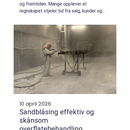
og fremtiden. Mange opplever at
regnskapet stjeler tid fra salg, kunder og
drift. Da kan en profesjonell Regnskapsfører
Bodø være forskjellen mellom stress og...
10 april 2026
Sandblåsing effektiv og
skånsom
overflatebehandling