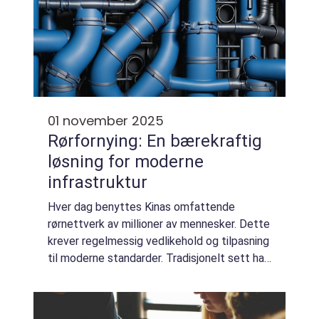
01 november 2025
Rørfornying: En bærekraftig
løsning for moderne
infrastruktur
Hver dag benyttes Kinas omfattende
rørnettverk av millioner av mennesker. Dette
krever regelmessig vedlikehold og tilpasning
til moderne standarder. Tradisjonelt sett har
slike prosesser medført omfattende graving
og betydelige kostnade...