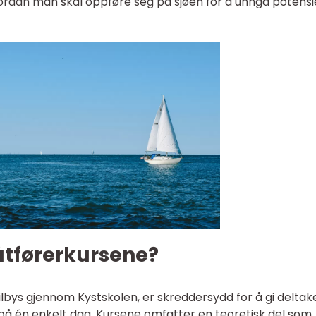
vordan man skal oppføre seg på sjøen for å unngå potensi
tførerkursene?
ilbys gjennom Kystskolen, er skreddersydd for å gi delta
på én enkelt dag. Kursene omfatter en teoretisk del som