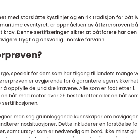
t med storslåtte kystlinjer og en rik tradisjon for båtliv
 maritime eventyret, er oppnåelsen av åtførerprøven b
t krav. Denne sertifiseringen sikrer at båtførere har den
igere trygt og ansvarlig i norske farvann.
erprøven?
Norge, spesielt for dem som har tilgang til landets mange 
førerprøven er avgjørende for å garantere egen sikkerhet
 å oppfylle de juridiske kravene. Alle som er født etter 1.
e en båt med motor over 25 hestekrefter eller en båt som
sertifikasjonen.
legner man seg grunnleggende kunnskaper om navigasjon
ndterer nødsituasjoner. Dette inkluderer en forståelse fo
ler, samt utstyr som er nødvendig om bord. Ikke minst gir