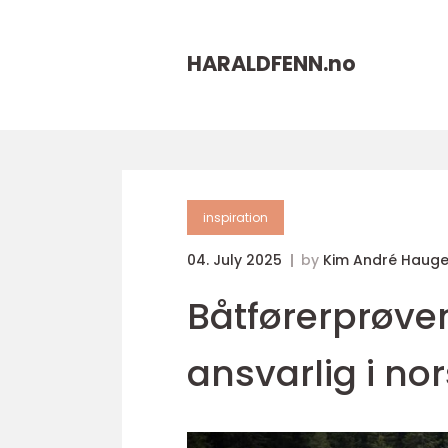
HARALDFENN.
no
inspiration
04. July 2025
by
Kim André Haug
Båtførerprøven
ansvarlig i no