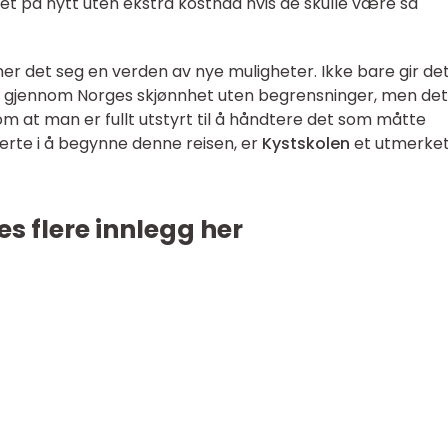
et på nytt uten ekstra kostnad hvis de skulle være så
r det seg en verden av nye muligheter. Ikke bare gir de
re gjennom Norges skjønnhet uten begrensninger, men det
 om at man er fullt utstyrt til å håndtere det som måtte
rte i å begynne denne reisen, er
Kystskolen
et utmerke
es flere innlegg her