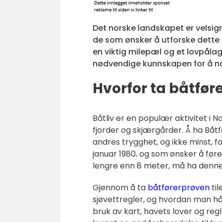
Det norske landskapet er velsigne
de som ønsker å utforske dette
en viktig milepæl og et lovpålag
nødvendige kunnskapen for å nav
Hvorfor ta båtfør
Båtliv er en populær aktivitet i 
fjorder og skjærgårder. Å ha Båt
andres trygghet, og ikke minst, for
januar 1980, og som ønsker å før
lengre enn 8 meter, må ha denne 
Gjennom å ta
båtførerprøven
ti
sjøvettregler, og hvordan man hå
bruk av kart, havets lover og reg