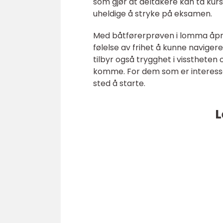
som gjør at deltakere kan ta kurs
uheldige å stryke på eksamen.
Med båtførerprøven i lomma åpne
følelse av frihet å kunne navige
tilbyr også trygghet i visstheten
komme. For dem som er interesse
sted å starte.
L