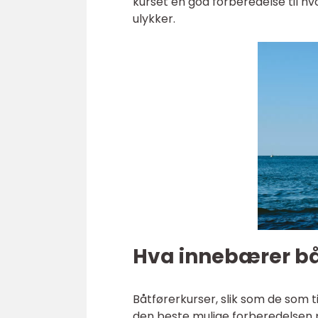
kurset en god forberedelse til h
ulykker.
Hva innebærer bå
Båtførerkurser, slik som de som t
den beste mulige forberedelsen 