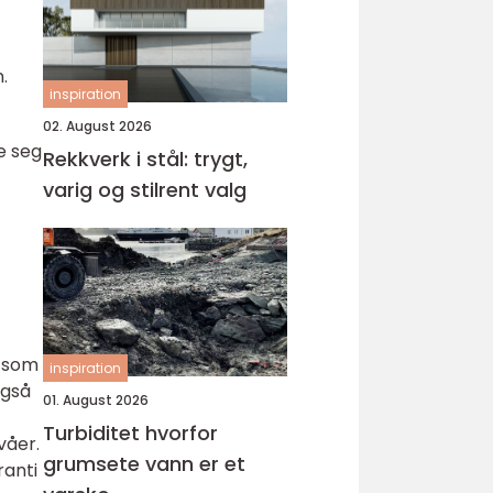
.
inspiration
02. August 2026
e seg
Rekkverk i stål: trygt,
varig og stilrent valg
r som
inspiration
også
01. August 2026
Turbiditet hvorfor
våer.
grumsete vann er et
ranti