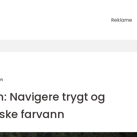
Reklame
en
: Navigere trygt og
rske farvann