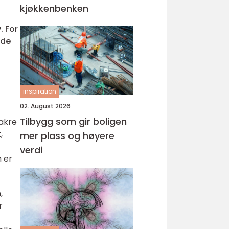
kjøkkenbenken
. For
åde
inspiration
02. August 2026
Tilbygg som gir boligen
vakre
,
mer plass og høyere
verdi
 er
,
r