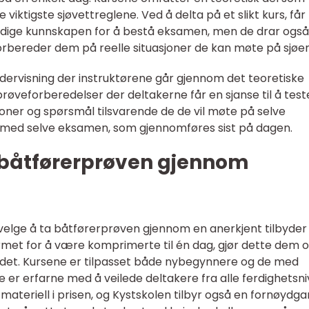
 viktigste sjøvettreglene. Ved å delta på et slikt kurs, får
ndige kunnskapen for å bestå eksamen, men de drar også
orbereder dem på reelle situasjoner de kan møte på sjøen
dervisning der instruktørene går gjennom det teoretiske
røveforberedelser der deltakerne får en sjanse til å test
joner og spørsmål tilsvarende de de vil møte på selve
 med selve eksamen, som gjennomføres sist på dagen.
a båtførerprøven gjennom
 velge å ta båtførerprøven gjennom en anerkjent tilbyde
ormet for å være komprimerte til én dag, gjør dette dem 
landet. Kursene er tilpasset både nybegynnere og de med
ne er erfarne med å veilede deltakere fra alle ferdighetsni
materiell i prisen, og Kystskolen tilbyr også en fornøydga