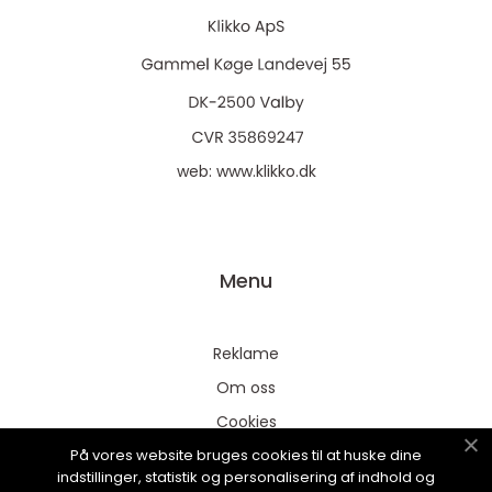
web:
www.klikko.dk
Menu
Reklame
Om oss
Cookies
På vores website bruges cookies til at huske dine
Kontakt Oss
indstillinger, statistik og personalisering af indhold og
Sitemap