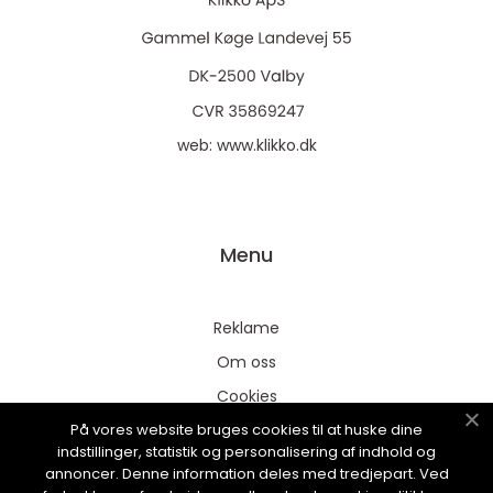
web:
www.klikko.dk
Menu
Reklame
Om oss
Cookies
På vores website bruges cookies til at huske dine
Kontakt Oss
indstillinger, statistik og personalisering af indhold og
Sitemap
annoncer. Denne information deles med tredjepart. Ved