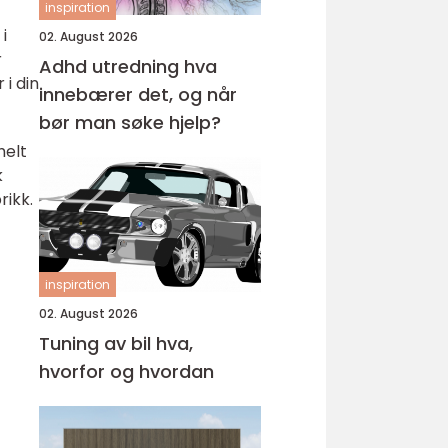
inspiration
i
02. August 2026
r
Adhd utredning hva
i din
innebærer det, og når
bør man søke hjelp?
helt
k
rikk.
inspiration
02. August 2026
Tuning av bil hva,
hvorfor og hvordan