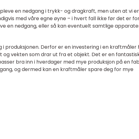
leve en nedgang i trykk- og dragkraft, men uten at vi er 
igvis med våre egne øyne – i hvert fall ikke før det er fo
ve en nedgang, eller så kan eventuelt samtlige apparater 
g i produksjonen. Derfor er en investering i en kraftmåler 
t og vekten som drar ut fra et objekt. Det er en fantastis
 passer bra inn i hverdager med mye produksjon på en fab
i gang, og dermed kan en kraftmåler spare deg for mye