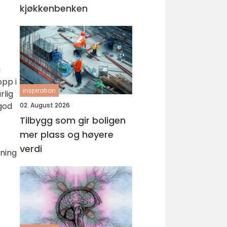
kjøkkenbenken
a
opp i
inspiration
rlig
 god
02. August 2026
Tilbygg som gir boligen
mer plass og høyere
verdi
ning