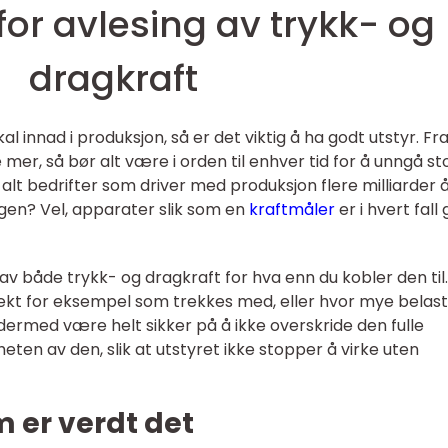
for avlesing av trykk- og
dragkraft
kal innad i produksjon, så er det viktig å ha godt utstyr. Fr
mer, så bør alt være i orden til enhver tid for å unngå st
alt bedrifter som driver med produksjon flere milliarder å
ngen? Vel, apparater slik som en
kraftmåler
er i hvert fall
av både trykk- og dragkraft for hva enn du kobler den til.
kt for eksempel som trekkes med, eller hvor mye belast
dermed være helt sikker på å ikke overskride den fulle
en av den, slik at utstyret ikke stopper å virke uten
m er verdt det