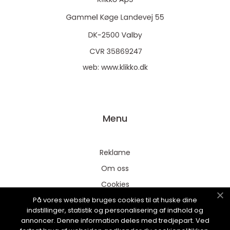
web:
www.klikko.dk
Menu
Reklame
Om oss
Cookies
På vores website bruges cookies til at huske dine
Kontakt Oss
indstillinger, statistik og personalisering af indhold og
Sitemap
annoncer. Denne information deles med tredjepart. Ved