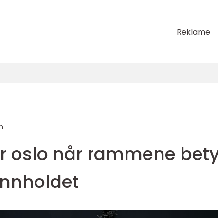
Reklame
n
r oslo når rammene bety
innholdet