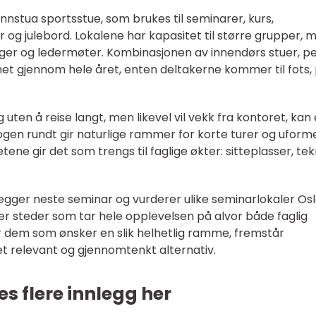
nnstua sportsstue, som brukes til seminarer, kurs,
r og julebord. Lokalene har kapasitet til større grupper, 
ger og ledermøter. Kombinasjonen av innendørs stuer, pe
et gjennom hele året, enten deltakerne kommer til fots,
 uten å reise langt, men likevel vil vekk fra kontoret, kan
kogen rundt gir naturlige rammer for korte turer og uforme
tene gir det som trengs til faglige økter: sitteplasser, tek
legger neste seminar og vurderer ulike seminarlokaler Osl
ter steder som tar hele opplevelsen på alvor både faglig
or dem som ønsker en slik helhetlig ramme, fremstår
t relevant og gjennomtenkt alternativ.
es flere innlegg her