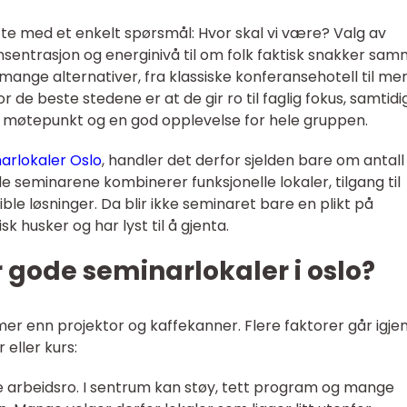
fte med et enkelt spørsmål: Hvor skal vi være? Valg av
nsentrasjon og energinivå til om folk faktisk snakker sam
mange alternativer, fra klassiske konferansehotell til me
r de beste stedene er at de gir ro til faglig fokus, samtidi
ale møtepunkt og en god opplevelse for hele gruppen.
arlokaler Oslo
, handler det derfor sjelden bare om antall
de seminarene kombinerer funksjonelle lokaler, tilgang til
sible løsninger. Da blir ikke seminaret bare en plikt på
k husker og har lyst til å gjenta.
gode seminarlokaler i oslo?
mer enn projektor og kaffekanner. Flere faktorer går igje
eller kurs:
e arbeidsro. I sentrum kan støy, tett program og mange