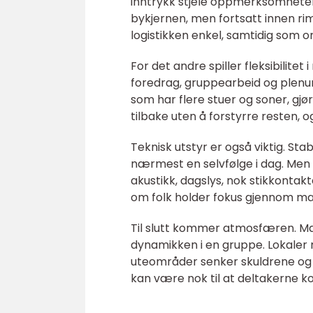
inntrykk stjele oppmerksomheten.
bykjernen, men fortsatt innen rimel
logistikken enkel, samtidig som
For det andre spiller fleksibilite
foredrag, gruppearbeid og plenum
som har flere stuer og soner, gjø
tilbake uten å forstyrre resten, 
Teknisk utstyr er også viktig. Sta
nærmest en selvfølge i dag. Men d
akustikk, dagslys, nok stikkontakt
om folk holder fokus gjennom ma
Til slutt kommer atmosfæren. Ma
dynamikken i en gruppe. Lokaler me
uteområder senker skuldrene og å
kan være nok til at deltakerne k