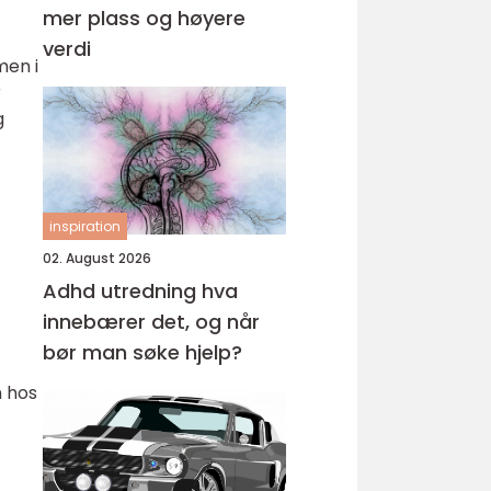
mer plass og høyere
verdi
men i
r
g
inspiration
02. August 2026
Adhd utredning hva
innebærer det, og når
bør man søke hjelp?
n hos