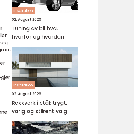
r
inspiration
02. August 2026
Tuning av bil hva,
om
ler
hvorfor og hvordan
 seg
ogram.
 er
vgjør
inspiration
02. August 2026
Rekkverk i stål: trygt,
varig og stilrent valg
ene