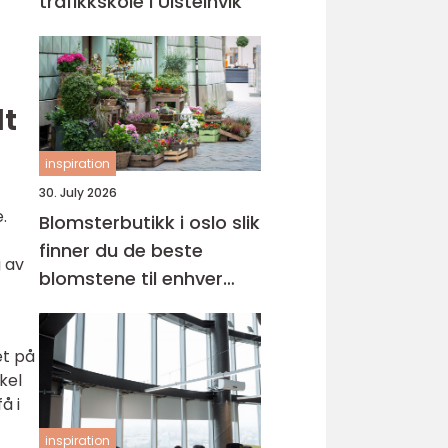
trafikkskole i Ulsteinvik
lt
inspiration
30. July 2026
.
Blomsterbutikk i oslo slik
finner du de beste
g av
blomstene til enhver
anledning
et på
kel
å i
inspiration