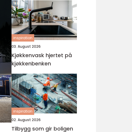
inspiration
03. August 2026
Kjøkkenvask hjertet på
kjøkkenbenken
inspiration
02. August 2026
Tilbygg som gir boligen