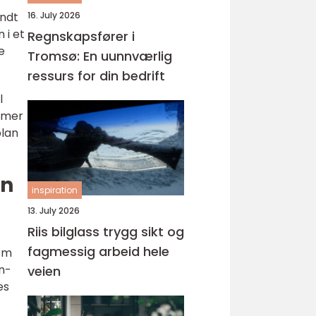
undt
16. July 2026
 i et
Regnskapsfører i
e
Tromsø: En uunnværlig
ressurs for din bedrift
l
s mer
plan
en
inspiration
13. July 2026
Riis bilglass trygg sikt og
fagmessig arbeid hele
som
n-
veien
es