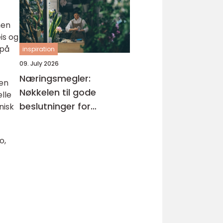
men
is og
 på
inspiration
09. July 2026
Næringsmegler:
 en
Nøkkelen til gode
lle
beslutninger for
nisk
næringseiendom
o,