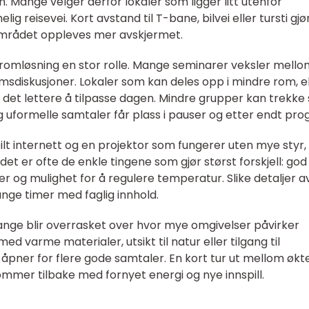
 Mange velger derfor lokaler som ligger litt utenfor
ig reisevei. Kort avstand til T-bane, bilvei eller tursti gjø
 området oppleves mer avskjermet.
t i romløsning en stor rolle. Mange seminarer veksler mell
sdiskusjoner. Lokaler som kan deles opp i mindre rom, el
r det lettere å tilpasse dagen. Mindre grupper kan trekke
og uformelle samtaler får plass i pauser og etter endt pr
bilt internett og en projektor som fungerer uten mye styr,
et er ofte de enkle tingene som gjør størst forskjell: god
er og mulighet for å regulere temperatur. Slike detaljer a
nge timer med faglig innhold.
nge blir overrasket over hvor mye omgivelser påvirker
d varme materialer, utsikt til natur eller tilgang til
pner for flere gode samtaler. En kort tur ut mellom økt
ommer tilbake med fornyet energi og nye innspill.