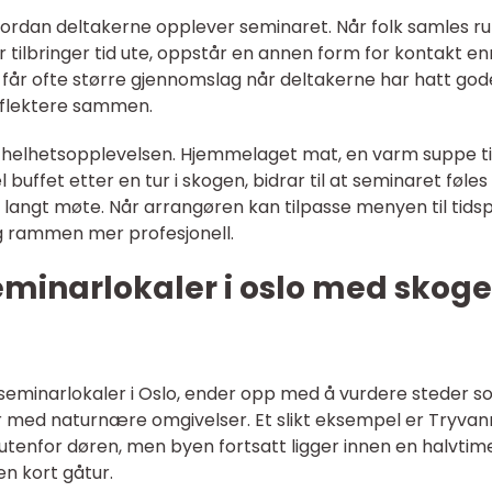
ordan deltakerne opplever seminaret. Når folk samles r
er tilbringer tid ute, oppstår en annen form for kontakt enn
 får ofte større gjennomslag når deltakerne har hatt god
å reflektere sammen.
av helhetsopplevelsen. Hjemmelaget mat, en varm suppe ti
l buffet etter en tur i skogen, bidrar til at seminaret føle
 langt møte. Når arrangøren kan tilpasse menyen til tids
og rammen mer profesjonell.
eminarlokaler i oslo med skog
 seminarlokaler i Oslo, ender opp med å vurdere steder 
 med naturnære omgivelser. Et slikt eksempel er Tryvan
utenfor døren, men byen fortsatt ligger innen en halvtim
en kort gåtur.