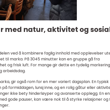
med natur, aktivitet og sosia
delen ved å kombinere faglig innhold med opplevelser ute
het til marka. På 3045 minutter kan en gruppe gå fra
llhet og frisk luft. For mange gir dette en tydelig markerin
g arbeidsdag.
marka, gir også rom for en mer variert dagsplan. En typisk
å formiddagen, lunsj inne, og en rolig gåtur eller aktivit
nger ikke bety hinderløyper og avanserte opplegg. En en
med gode pauser, kan være nok til å styrke relasjoner og f
nger.