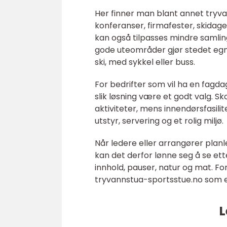
Her finner man blant annet tryva
konferanser, firmafester, skidage
kan også tilpasses mindre samlin
gode uteområder gjør stedet egn
ski, med sykkel eller buss.
For bedrifter som vil ha en fagdag
slik løsning være et godt valg. S
aktiviteter, mens innendørsfasilite
utstyr, servering og et rolig miljø.
Når ledere eller arrangører plan
kan det derfor lønne seg å se et
innhold, pauser, natur og mat. F
tryvannstua-sportsstue.no som e
L