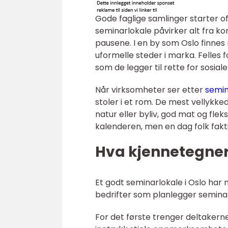
Gode faglige samlinger starter o
seminarlokale påvirker alt fra ko
pausene. I en by som Oslo finnes 
uformelle steder i marka. Felles fo
som de legger til rette for sosi
Når virksomheter ser etter
semin
stoler i et rom. De mest vellykke
natur eller byliv, god mat og flek
kalenderen, men en dag folk faktis
Hva kjennetegner 
Et godt seminarlokale i Oslo har 
bedrifter som planlegger seminar 
For det første trenger deltakern