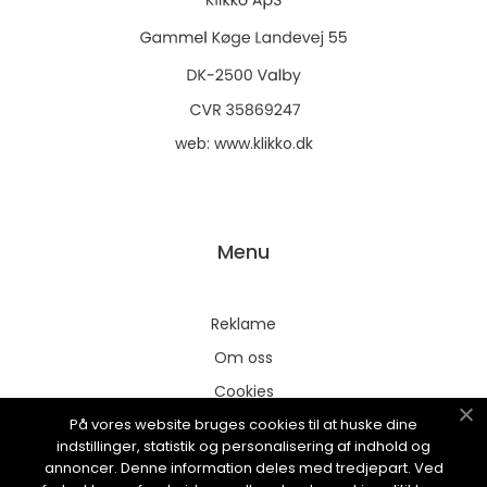
web:
www.klikko.dk
Menu
Reklame
Om oss
Cookies
På vores website bruges cookies til at huske dine
Kontakt Oss
indstillinger, statistik og personalisering af indhold og
Sitemap
annoncer. Denne information deles med tredjepart. Ved