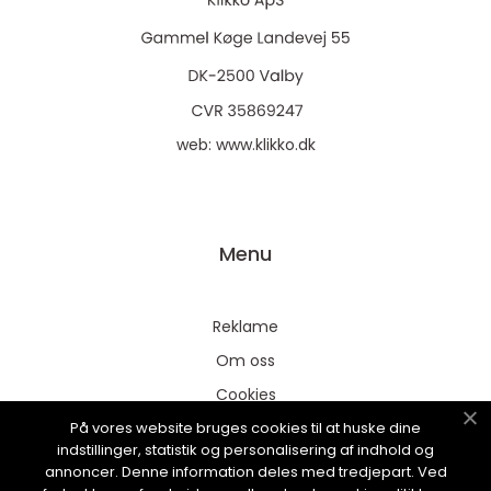
web:
www.klikko.dk
Menu
Reklame
Om oss
Cookies
På vores website bruges cookies til at huske dine
Kontakt Oss
indstillinger, statistik og personalisering af indhold og
Sitemap
annoncer. Denne information deles med tredjepart. Ved